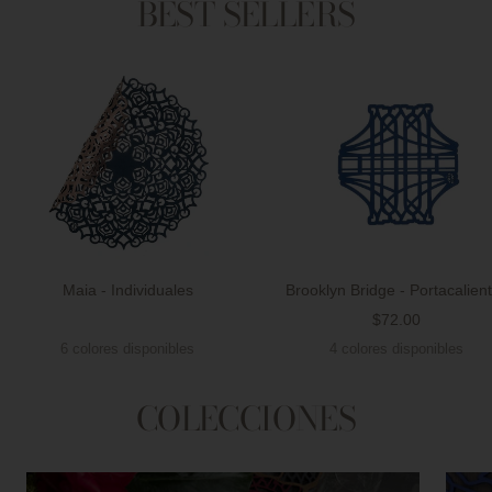
BEST SELLERS
Maia - Individuales
Brooklyn Bridge - Portacalien
Precio
$72.00
Precio
de
6 colores disponibles
4 colores disponibles
de
venta
venta
COLECCIONES