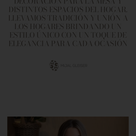
DECORACIÓN PARA LA MESA Y
DISTINTOS ESPACIOS DEL HOGAR.
LLEVAMOS TRADICIÓN Y UNIÓN A
LOS HOGARES BRINDANDO UN
ESTILO ÚNICO CON UN TOQUE DE
ELEGANCIA PARA CADA OCASIÓN
Ir
a
la
diapositiva
1