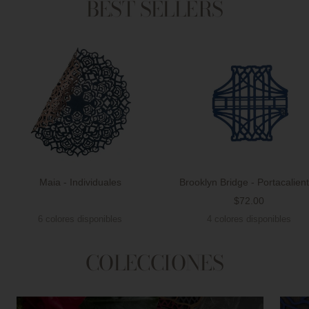
BEST SELLERS
Maia - Individuales
Brooklyn Bridge - Portacalien
Precio
$72.00
Precio
de
6 colores disponibles
4 colores disponibles
de
venta
venta
COLECCIONES