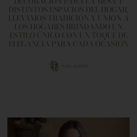
DECORACIÓN PARA LA MESA Y
DISTINTOS ESPACIOS DEL HOGAR.
LLEVAMOS TRADICIÓN Y UNIÓN A
LOS HOGARES BRINDANDO UN
ESTILO ÚNICO CON UN TOQUE DE
ELEGANCIA PARA CADA OCASIÓN
Ir
a
la
diapositiva
1