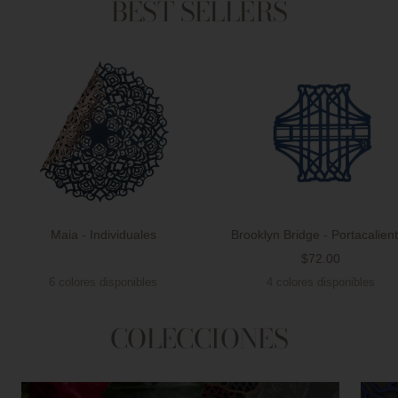
BEST SELLERS
Maia - Individuales
Brooklyn Bridge - Portacalien
Precio
$72.00
Precio
de
6 colores disponibles
4 colores disponibles
de
venta
venta
COLECCIONES