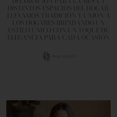
DECORACIÓN PARA LA MESA Y
DISTINTOS ESPACIOS DEL HOGAR.
LLEVAMOS TRADICIÓN Y UNIÓN A
LOS HOGARES BRINDANDO UN
ESTILO ÚNICO CON UN TOQUE DE
ELEGANCIA PARA CADA OCASIÓN
Ir
a
la
diapositiva
1