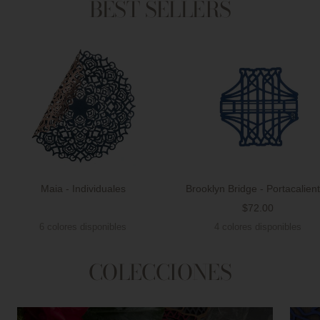
BEST SELLERS
Maia - Individuales
Brooklyn Bridge - Portacalien
Precio
$72.00
Precio
de
6 colores disponibles
4 colores disponibles
de
venta
venta
COLECCIONES