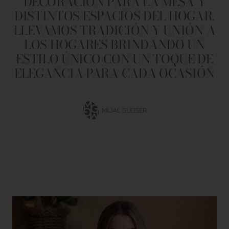
DECORACIÓN PARA LA MESA Y
DISTINTOS ESPACIOS DEL HOGAR.
LLEVAMOS TRADICIÓN Y UNIÓN A
LOS HOGARES BRINDANDO UN
ESTILO ÚNICO CON UN TOQUE DE
ELEGANCIA PARA CADA OCASIÓN
Ir
a
la
diapositiva
1