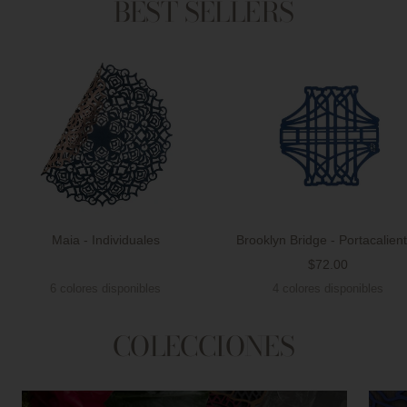
BEST SELLERS
Maia - Individuales
Brooklyn Bridge - Portacalien
Precio
$72.00
Precio
de
6 colores disponibles
4 colores disponibles
de
venta
venta
COLECCIONES