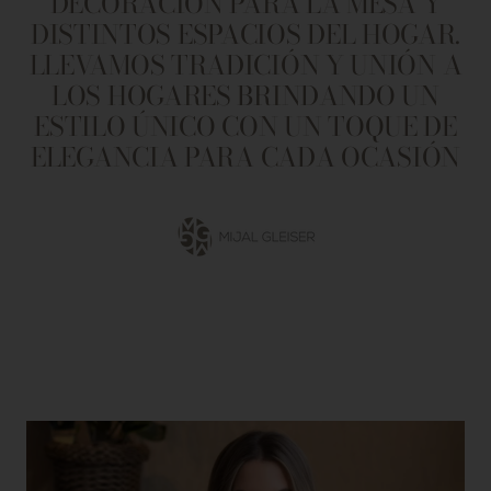
DECORACIÓN PARA LA MESA Y
DISTINTOS ESPACIOS DEL HOGAR.
LLEVAMOS TRADICIÓN Y UNIÓN A
LOS HOGARES BRINDANDO UN
ESTILO ÚNICO CON UN TOQUE DE
ELEGANCIA PARA CADA OCASIÓN
Ir
a
la
diapositiva
1