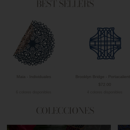
BEST SELLERS
Maia - Individuales
Brooklyn Bridge - Portacalien
Precio
$72.00
Precio
de
6 colores disponibles
4 colores disponibles
de
venta
venta
COLECCIONES