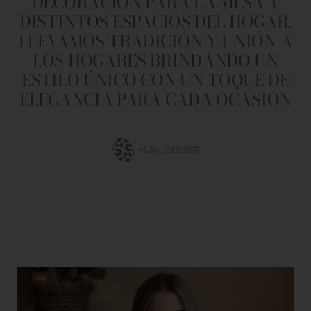
DECORACIÓN PARA LA MESA Y
DISTINTOS ESPACIOS DEL HOGAR.
LLEVAMOS TRADICIÓN Y UNIÓN A
LOS HOGARES BRINDANDO UN
ESTILO ÚNICO CON UN TOQUE DE
ELEGANCIA PARA CADA OCASIÓN
Ir
a
la
diapositiva
1