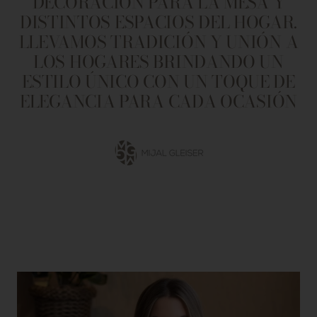
DECORACIÓN PARA LA MESA Y
DISTINTOS ESPACIOS DEL HOGAR.
LLEVAMOS TRADICIÓN Y UNIÓN A
LOS HOGARES BRINDANDO UN
ESTILO ÚNICO CON UN TOQUE DE
ELEGANCIA PARA CADA OCASIÓN
Ir
a
la
diapositiva
1