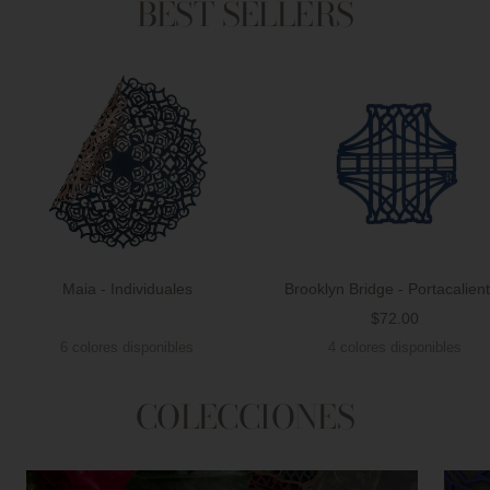
BEST SELLERS
Maia - Individuales
Brooklyn Bridge - Portacalien
Precio
$72.00
Precio
de
6 colores disponibles
4 colores disponibles
de
venta
venta
COLECCIONES