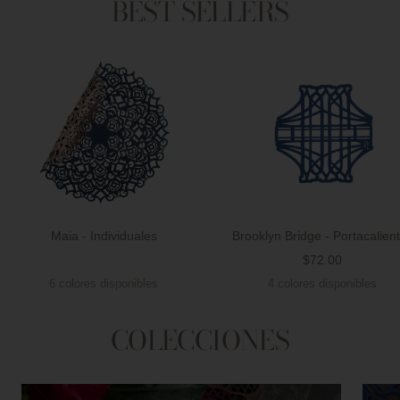
BEST SELLERS
Maia - Individuales
Brooklyn Bridge - Portacalien
Precio
$72.00
Precio
de
6 colores disponibles
4 colores disponibles
de
venta
venta
COLECCIONES