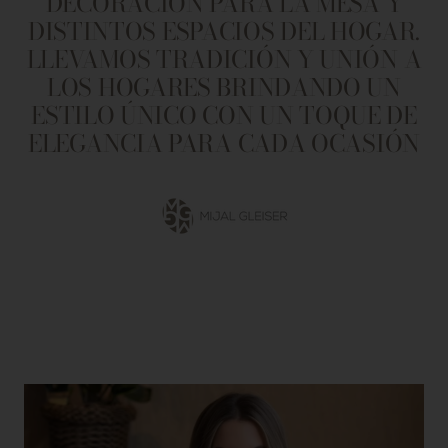
DECORACIÓN PARA LA MESA Y
DISTINTOS ESPACIOS DEL HOGAR.
LLEVAMOS TRADICIÓN Y UNIÓN A
LOS HOGARES BRINDANDO UN
ESTILO ÚNICO CON UN TOQUE DE
ELEGANCIA PARA CADA OCASIÓN
Ir
a
la
diapositiva
1