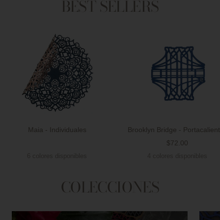
BEST SELLERS
Maia - Individuales
Brooklyn Bridge - Portacalien
Precio
$72.00
Precio
de
6 colores disponibles
4 colores disponibles
de
venta
venta
COLECCIONES