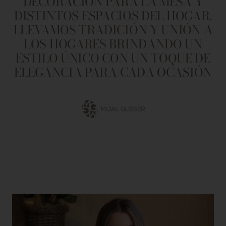
DECORACIÓN PARA LA MESA Y
DISTINTOS ESPACIOS DEL HOGAR.
LLEVAMOS TRADICIÓN Y UNIÓN A
LOS HOGARES BRINDANDO UN
ESTILO ÚNICO CON UN TOQUE DE
ELEGANCIA PARA CADA OCASIÓN
Ir
a
la
diapositiva
1