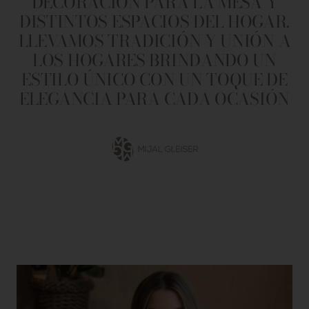
DECORACIÓN PARA LA MESA Y
DISTINTOS ESPACIOS DEL HOGAR.
LLEVAMOS TRADICIÓN Y UNIÓN A
LOS HOGARES BRINDANDO UN
ESTILO ÚNICO CON UN TOQUE DE
ELEGANCIA PARA CADA OCASIÓN
Ir
a
la
diapositiva
1