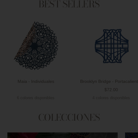
BEST SELLERS
Maia - Individuales
Brooklyn Bridge - Portacalien
Precio
$72.00
Precio
de
6 colores disponibles
4 colores disponibles
de
venta
venta
COLECCIONES