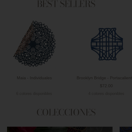
BEST SELLERS
Maia - Individuales
Brooklyn Bridge - Portacalien
Precio
$72.00
Precio
de
6 colores disponibles
4 colores disponibles
de
venta
venta
COLECCIONES