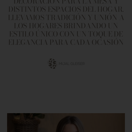
DECORACIÓN PARA LA MESA Y
DISTINTOS ESPACIOS DEL HOGAR.
LLEVAMOS TRADICIÓN Y UNIÓN A
LOS HOGARES BRINDANDO UN
ESTILO ÚNICO CON UN TOQUE DE
ELEGANCIA PARA CADA OCASIÓN
Ir
a
la
diapositiva
1