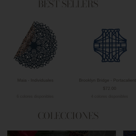
BEST SELLERS
Maia - Individuales
Brooklyn Bridge - Portacalien
Precio
$72.00
Precio
de
6 colores disponibles
4 colores disponibles
de
venta
venta
COLECCIONES