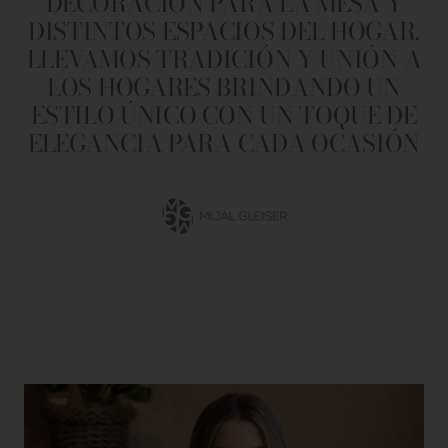
DECORACIÓN PARA LA MESA Y
DISTINTOS ESPACIOS DEL HOGAR.
LLEVAMOS TRADICIÓN Y UNIÓN A
LOS HOGARES BRINDANDO UN
ESTILO ÚNICO CON UN TOQUE DE
ELEGANCIA PARA CADA OCASIÓN
Ir
a
la
diapositiva
1