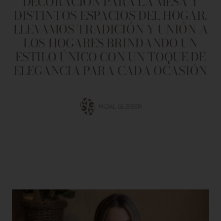
DECORACIÓN PARA LA MESA Y
DISTINTOS ESPACIOS DEL HOGAR.
LLEVAMOS TRADICIÓN Y UNIÓN A
LOS HOGARES BRINDANDO UN
ESTILO ÚNICO CON UN TOQUE DE
ELEGANCIA PARA CADA OCASIÓN
Ir
a
la
diapositiva
1