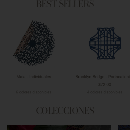
BEST SELLERS
Maia - Individuales
Brooklyn Bridge - Portacalien
Precio
$72.00
Precio
de
6 colores disponibles
4 colores disponibles
de
venta
venta
COLECCIONES