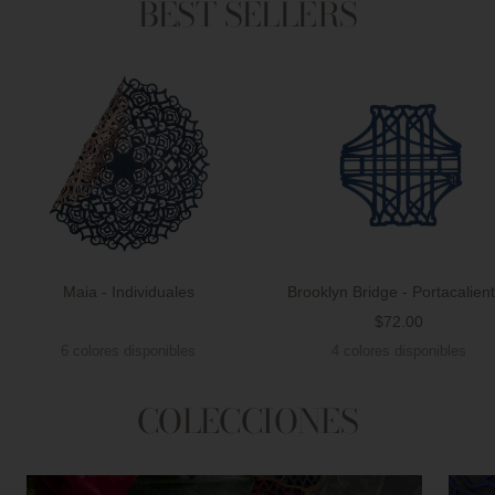
BEST SELLERS
Maia - Individuales
Brooklyn Bridge - Portacalien
Precio
$72.00
Precio
de
6 colores disponibles
4 colores disponibles
de
venta
venta
COLECCIONES