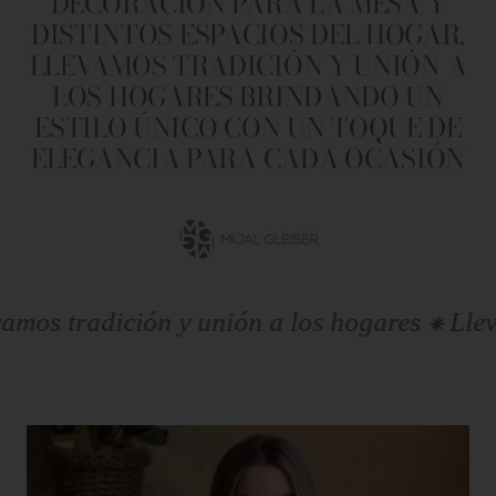
DECORACIÓN PARA LA MESA Y
DISTINTOS ESPACIOS DEL HOGAR.
LLEVAMOS TRADICIÓN Y UNIÓN A
LOS HOGARES BRINDANDO UN
ESTILO ÚNICO CON UN TOQUE DE
ELEGANCIA PARA CADA OCASIÓN
Ir
a
la
diapositiva
radición y unión a los hogares ⁕ Llevamos t
1