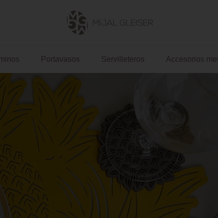
Mijal
Gleiser
minos
Portavasos
Servilleteros
Accesorios me
US