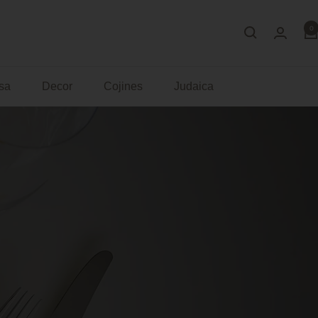
0
sa
Decor
Cojines
Judaica