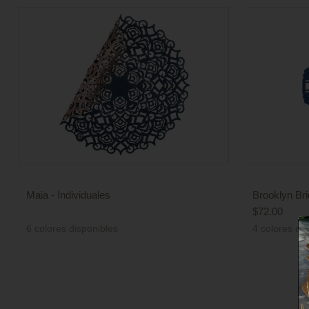
Maia - Individuales
Brooklyn Bri
Precio
$72.00
Precio
de
6 colores disponibles
4 colores di
de
venta
venta