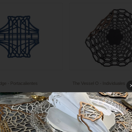
dge - Portacalientes
The Vessel O - Individuales
Precio
sponibles
4 colores disponibles
de
venta
COLECCIONES