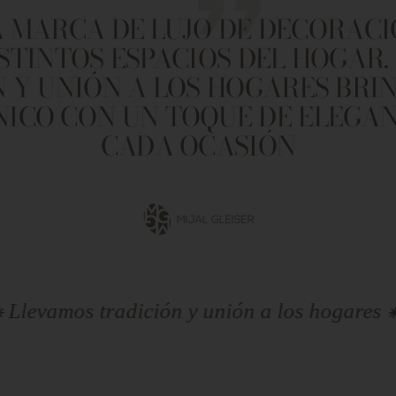
 MARCA DE LUJO DE DECORACI
ISTINTOS ESPACIOS DEL HOGAR.
 Y UNIÓN A LOS HOGARES BR
NICO CON UN TOQUE DE ELEGA
CADA OCASIÓN
Ir
a
la
diapositiva
1
radición y unión a los hogares ⁕ Llevamos t