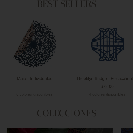
BEST SELLERS
Maia - Individuales
Brooklyn Bridge - Portacalien
Precio
$72.00
Precio
de
6 colores disponibles
4 colores disponibles
de
venta
venta
COLECCIONES