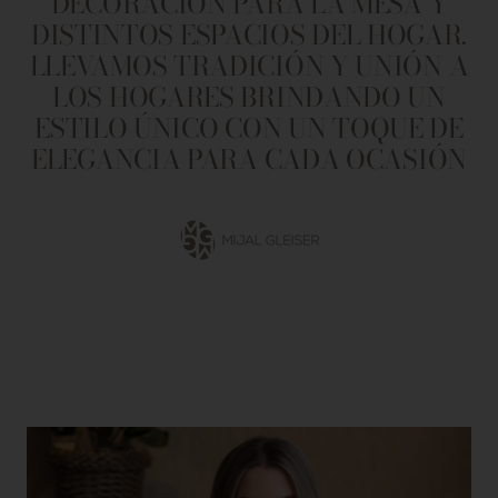
DECORACIÓN PARA LA MESA Y
DISTINTOS ESPACIOS DEL HOGAR.
LLEVAMOS TRADICIÓN Y UNIÓN A
LOS HOGARES BRINDANDO UN
ESTILO ÚNICO CON UN TOQUE DE
ELEGANCIA PARA CADA OCASIÓN
Ir
a
la
diapositiva
1