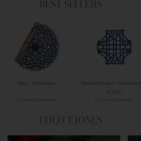
BEST SELLERS
Maia - Individuales
Brooklyn Bridge - Portacalien
Precio
$72.00
Precio
de
6 colores disponibles
4 colores disponibles
de
venta
venta
COLECCIONES