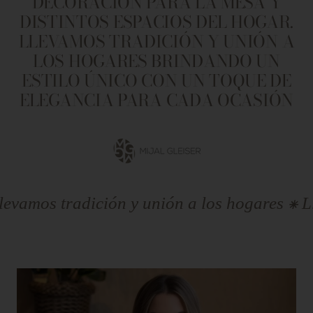
DECORACIÓN PARA LA MESA Y
DISTINTOS ESPACIOS DEL HOGAR.
LLEVAMOS TRADICIÓN Y UNIÓN A
LOS HOGARES BRINDANDO UN
ESTILO ÚNICO CON UN TOQUE DE
ELEGANCIA PARA CADA OCASIÓN
Ir
a
la
diapositiva
 tradición y unión a los hogares ⁕ Llevamo
1