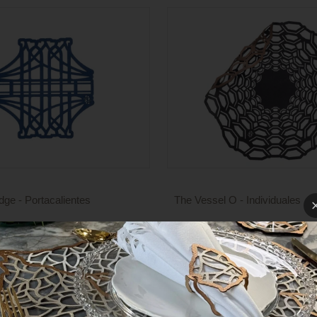
dge - Portacalientes
The Vessel O - Individuales
Precio
sponibles
4 colores disponibles
de
venta
COLECCIONES