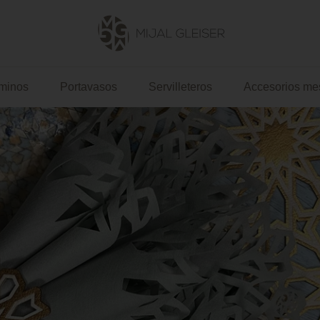
Mijal
Gleiser
minos
Portavasos
Servilleteros
Accesorios me
US