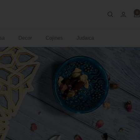
0
sa
Decor
Cojines
Judaica