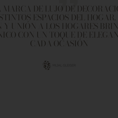
 MARCA DE LUJO DE DECORACI
ISTINTOS ESPACIOS DEL HOGAR.
 Y UNIÓN A LOS HOGARES BR
NICO CON UN TOQUE DE ELEGA
CADA OCASIÓN
Ir
a
la
diapositiva
1