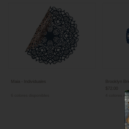
Maia - Individuales
Brooklyn Bri
Precio
$72.00
Precio
de
6 colores disponibles
4 colores di
de
venta
venta