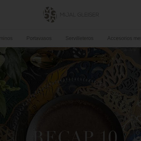
Mijal
Gleiser
minos
Portavasos
Servilleteros
Accesorios me
US