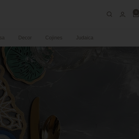
0
sa
Decor
Cojines
Judaica