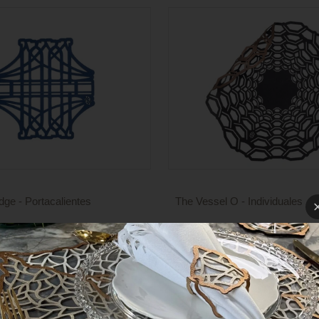
dge - Portacalientes
The Vessel O - Individuales
Precio
sponibles
4 colores disponibles
de
venta
COLECCIONES