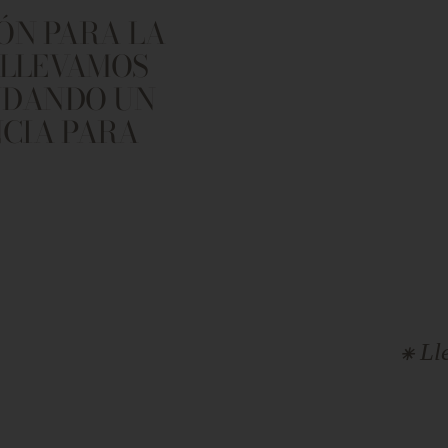
ÓN PARA LA
 LLEVAMOS
INDANDO UN
NCIA PARA
⁕ Llevamos tradic