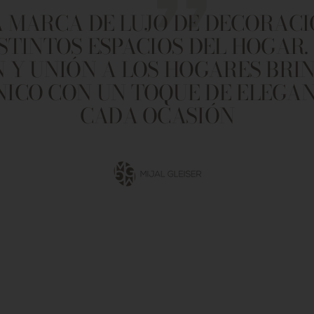
 MARCA DE LUJO DE DECORACI
ISTINTOS ESPACIOS DEL HOGAR.
 Y UNIÓN A LOS HOGARES BR
NICO CON UN TOQUE DE ELEGA
CADA OCASIÓN
Ir
a
la
diapositiva
1