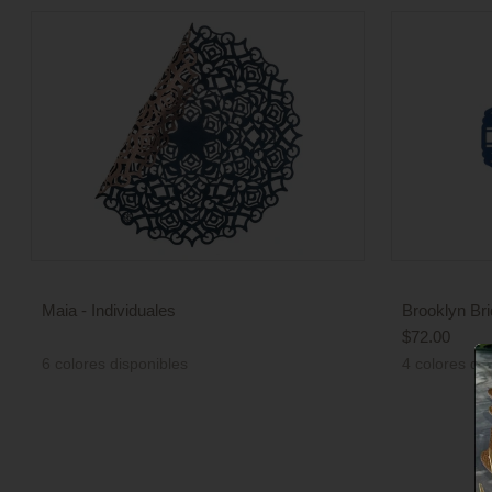
Maia - Individuales
Brooklyn Bri
Precio
$72.00
Precio
de
6 colores disponibles
4 colores di
de
venta
venta