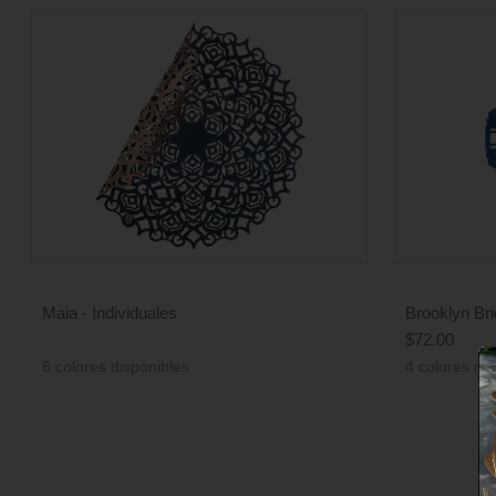
Maia - Individuales
Brooklyn Bri
Precio
$72.00
Precio
de
6 colores disponibles
4 colores di
de
venta
venta