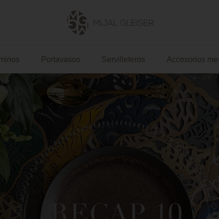
Mijal
Gleiser
minos
Portavasos
Servilleteros
Accesorios me
US