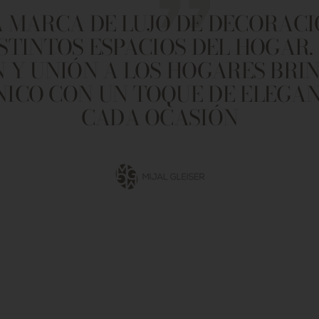
 MARCA DE LUJO DE DECORACI
ISTINTOS ESPACIOS DEL HOGAR.
 Y UNIÓN A LOS HOGARES BR
NICO CON UN TOQUE DE ELEGA
CADA OCASIÓN
Ir
a
la
diapositiva
1