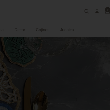
0
sa
Decor
Cojines
Judaica