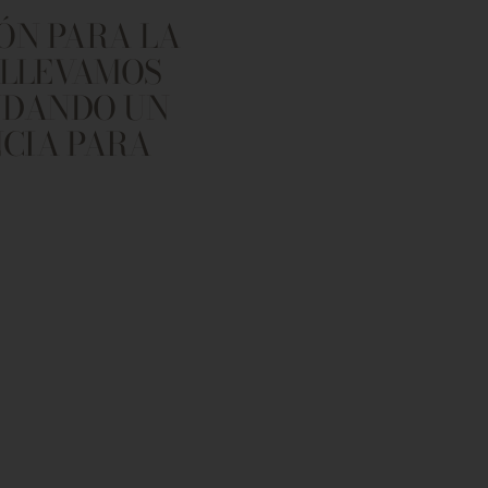
ÓN PARA LA
 LLEVAMOS
INDANDO UN
NCIA PARA
⁕ Llevamos