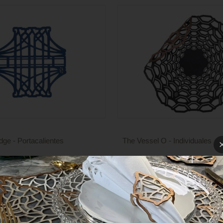
dge - Portacalientes
The Vessel O - Individuales
Precio
sponibles
4 colores disponibles
de
venta
COLECCIONES