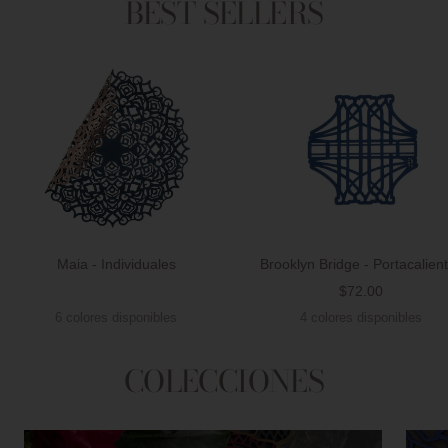
BEST SELLERS
Maia - Individuales
Brooklyn Bridge - Portacalien
Precio
$72.00
Precio
de
6 colores disponibles
4 colores disponibles
de
venta
venta
COLECCIONES