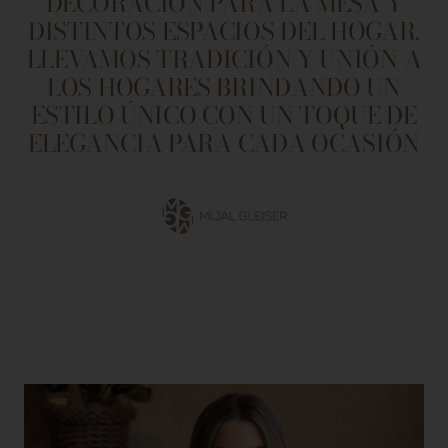
DECORACIÓN PARA LA MESA Y
DISTINTOS ESPACIOS DEL HOGAR.
LLEVAMOS TRADICIÓN Y UNIÓN A
LOS HOGARES BRINDANDO UN
ESTILO ÚNICO CON UN TOQUE DE
ELEGANCIA PARA CADA OCASIÓN
Ir
a
la
diapositiva
1