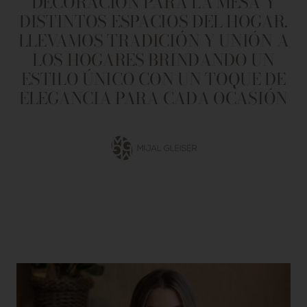
DECORACIÓN PARA LA MESA Y
DISTINTOS ESPACIOS DEL HOGAR.
LLEVAMOS TRADICIÓN Y UNIÓN A
LOS HOGARES BRINDANDO UN
ESTILO ÚNICO CON UN TOQUE DE
ELEGANCIA PARA CADA OCASIÓN
Ir
a
la
diapositiva
1