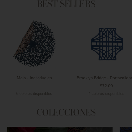
BEST SELLERS
Maia - Individuales
Brooklyn Bridge - Portacalien
Precio
$72.00
Precio
de
6 colores disponibles
4 colores disponibles
de
venta
venta
COLECCIONES