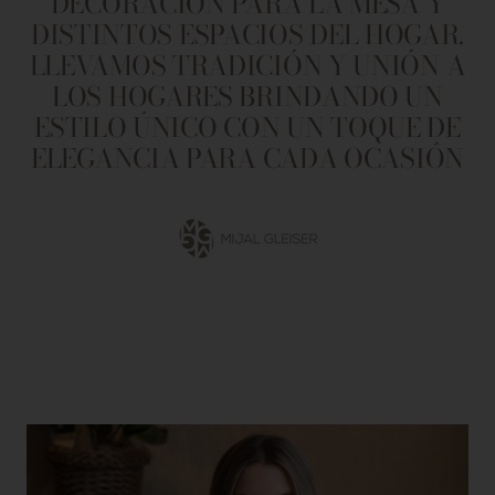
DECORACIÓN PARA LA MESA Y
DISTINTOS ESPACIOS DEL HOGAR.
LLEVAMOS TRADICIÓN Y UNIÓN A
LOS HOGARES BRINDANDO UN
ESTILO ÚNICO CON UN TOQUE DE
ELEGANCIA PARA CADA OCASIÓN
Ir
a
la
diapositiva
1