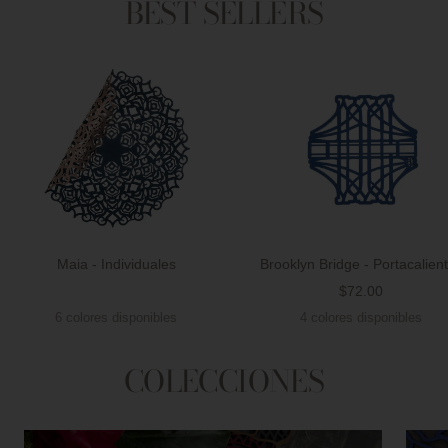
BEST SELLERS
Maia - Individuales
Brooklyn Bridge - Portacalien
Precio
$72.00
Precio
de
6 colores disponibles
4 colores disponibles
de
venta
venta
COLECCIONES